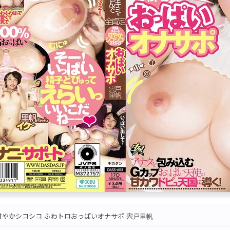
甘やかシコシコ ふわトロおっぱいオナサポ 宍戸里帆