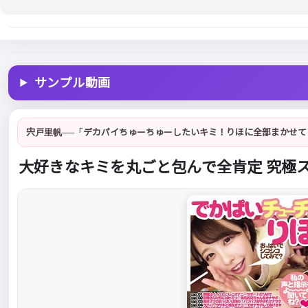
サンプル動画
宍戸里帆──「デカパイちゅーちゅーしたいキミ！りほに全部まかせてご
大好きなキミを丸ごと包んで全肯定 究極