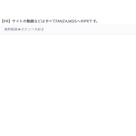
【PR】サイトの動画などはすべてFANZA,MGSへのPRです。
無料動画★オナニー大好き