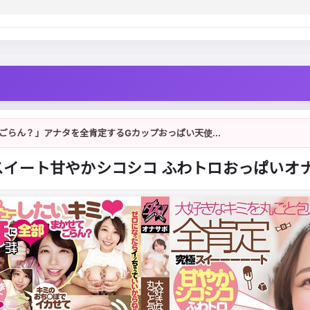
らん？」アナタを全肯定するGカップおっぱい天使...
スイート甘やかシコシコ ふわトロおっぱいオナ