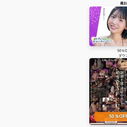
超お
50％
ダウ
50％O